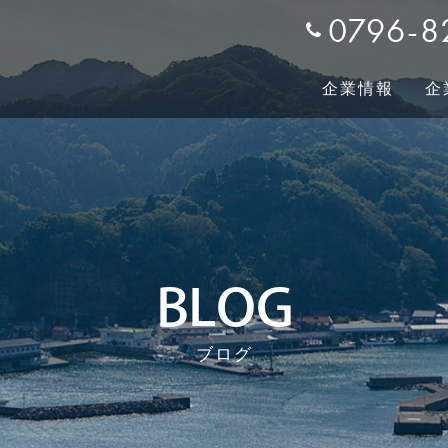
0796-8
企業情報
企
プメッセージ
ーポレート
土木事業
土木事業
会社概要/沿革
リクルート
建築事業
建築事業
私たちの役割
BLOG
ブログ