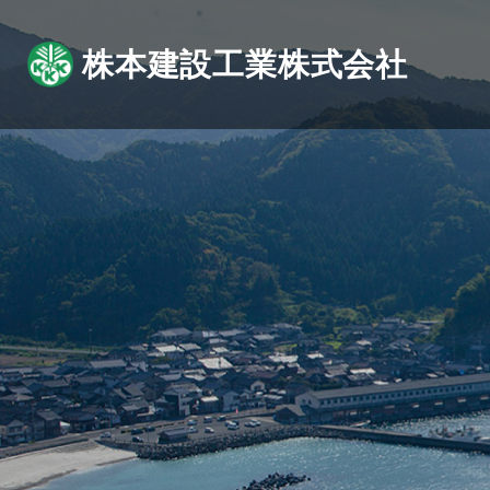
株本建設工業株式会社
ABOUT
BUSINESS
WORKS
MOVIE
企業情報
事業紹介
施工実績
トッ
コ
動画で紹介
企業情報トップ
事業紹介トップ
施工実績トップ