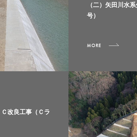
（二）矢田川水系
号）
MORE
ＩＣ改良工事（Ｃラ