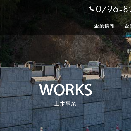
0796-8
企業情報
企
プメッセージ
ーポレート
土木事業
土木事業
会社概要/沿革
リクルート
建築事業
建築事業
私たちの役割
WORKS
土木事業