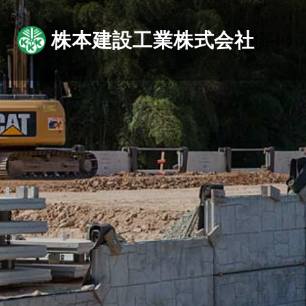
株本建設工業株式会社
ABOUT
BUSINESS
WORKS
MOVIE
企業情報
事業紹介
施工実績
トッ
コ
動画で紹介
企業情報トップ
事業紹介トップ
施工実績トップ