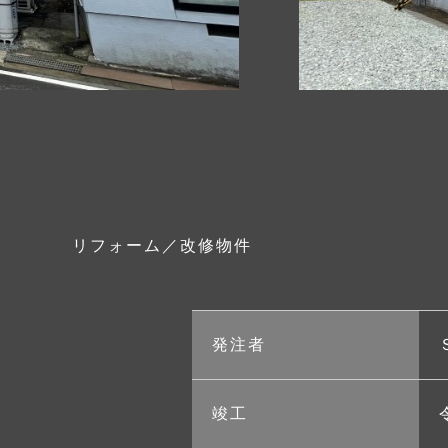
リフォーム／改修物件
発注者
竣工