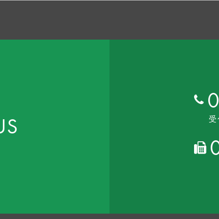
0
US
受