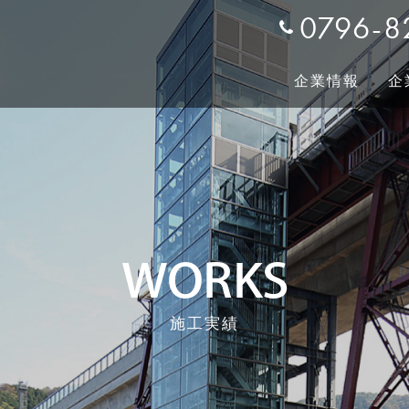
0796-8
企業情報
企
プメッセージ
ーポレート
土木事業
土木事業
会社概要/沿革
リクルート
建築事業
建築事業
私たちの役割
WORKS
施工実績