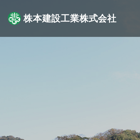
株本建設工業株式会社
ABOUT
BUSINESS
WORKS
MOVIE
企業情報
事業紹介
施工実績
トッ
コ
動画で紹介
企業情報トップ
事業紹介トップ
施工実績トップ